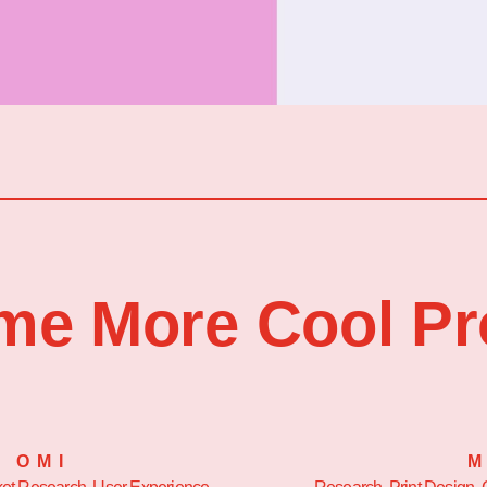
me More Cool Pr
OMI
M