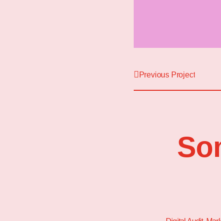
Previous Project
So