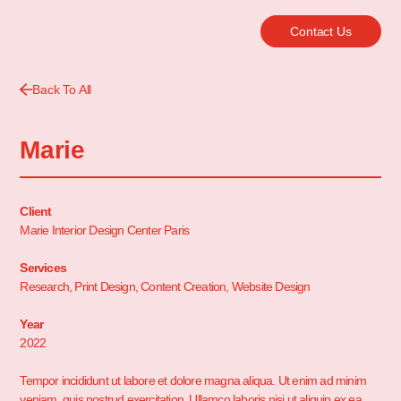
Contact Us
Back To All
Marie
Client
Marie Interior Design Center Paris
Services
Research, Print Design, Content Creation, Website Design
Year
2022
Tempor incididunt ut labore et dolore magna aliqua. Ut enim ad minim
veniam, quis nostrud exercitation. Ullamco laboris nisi ut aliquip ex ea