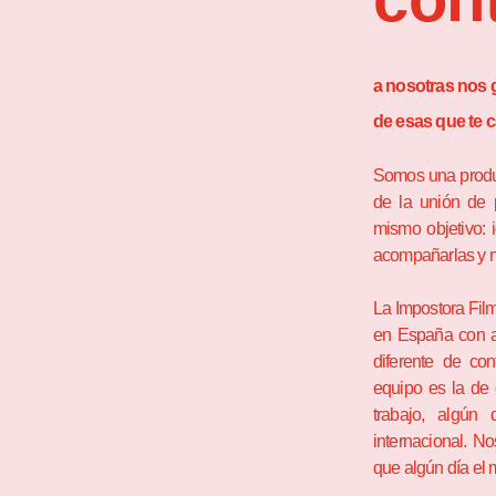
a nosotras nos g
de esas que te 
Somos una produc
de la unión de
mismo objetivo: i
acompañarlas y 
La Impostora Film
en España con 
diferente de con
equipo es la de 
trabajo, algún
internacional. N
que algún día el