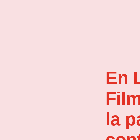
En 
Fil
la p
con