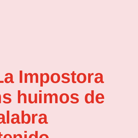
La Impostora
ms huimos de
alabra
tenido,